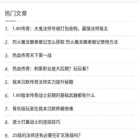
热门文章
1.
1.80传奇：大鬼法师号被打包收购，最强法师易主
2.
烈火屠龙霸者徽记怎么获取 烈火屠龙霸者徽记使用方法
3.
热血传奇天下第一战
4.
热血传奇：刺客职业是大后期？玩玩看？
5.
我本沉默传奇法师实力提升秘籍
6.
1.80版本传奇战士前期的基础武器都有什么
7.
骨灰级玩家在我本沉默称霸很难
8.
道士打赢战士的连招技巧
9.
25级的法师还有必要在矿区练级吗？