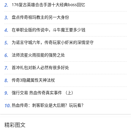
2.
176复古英雄合击手游十大经典boss回忆
3.
盘点传奇祖玛教主的另一大身份
4.
在单职业版的传说中，斗牛魔王要多少钱
5.
为诺言守城六年，传奇玩家小虾米的深情坚守
6.
法师流星火雨技能的强势之处
7.
首冲礼包对新人必然有很多好处
8.
传奇3隐藏属性天神法杖
9.
强行交易 热血传奇真实事件 （上）
10.
热血传奇：刺客职业是大后期？玩玩看？
精彩图文