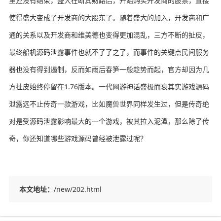
里还没有结束，盛大在断其财路后，开始购买开发商的股票，直接
使得盛大变成了开发商的大股东了。随着盛大的加入，开发商和广
通的关系以及开发商和维美德也变得更加混乱，三方不断的扯皮，
最终船机源码泄露事件也就不了了之了，而事件的关键点民间服务
器也没有得到遏制，反而如雨后春笋一般趁势而起，官方却因为几
方扯皮始终停留在1.76版本。一代网游神话盛极而衰其实游戏源码
泄露远不止传奇一款游戏，比如魔兽世界同样发生过，但是传奇绝
对是受源码泄露影响最大的一个游戏，被其拉入泥潭，那么除了传
奇，你还知道哪些游戏源码曾经被泄露过呢？
本文地址：
/new/202.html