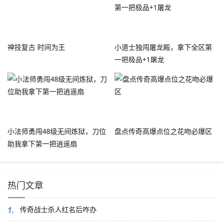
神技复古 时间为王
小道士独闯屠龙殿，拿下全区第
一把极品+1屠龙
小法师勇闯48级无间炼狱，刀位
盘点传奇高爆点位之花吻必爆区
助我拿下第一把逍遥扇
热门文章
1.
传奇战士杀人红名后咋办