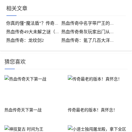
相关文章
你
真的懂“魔法盾”？传奇游戏魔法盾详解
热
血传奇中名字带尸王的怪物
热
血传奇49大未解之谜（2）—玛法大陆的领袖，揭秘重装会长到底有什么神秘特权？
热
血传奇骨灰玩家出门从不带药水，拥有这件装备每天可省一个亿
热
血传奇：氪了几百大洋的老哥就因为一个NPC找不到，极端退服
热血传奇：龙纹剑2
猜您喜欢
热血传奇天下第一战
传奇最老的版本！真怀念！