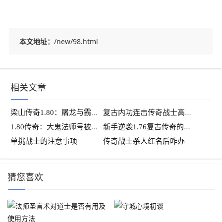
本文地址：
/new/98.html
相关文章
梁
山传奇1.80：屠龙与霸者之刃大比拼
复
古内功连击传奇战士高阶玩法大揭秘
1
.80传奇：大鬼法师号被打包收购，最强法师易主
新
手逆袭1.76复古传奇的秘诀
单挑战士的注意事项
传奇战士杀人红名后咋办
猜您喜欢