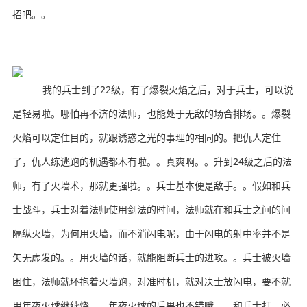
招吧。。
我的兵士到了22级，有了爆裂火焰之后，对于兵士，可以说
是轻易啦。哪怕再不济的法师，也能处于无敌的场合排场。。爆裂
火焰可以定住目的，就跟诱惑之光的事理的相同的。把仇人定住
了，仇人练逃跑的机遇都木有啦。。真爽啊。。升到24级之后的法
师，有了火墙术，那就更强啦。。兵士基本便是敌手。。假如和兵
士战斗，兵士对着法师使用剑法的时间，法师就在和兵士之间的间
隔纵火墙，为何用火墙，而不消闪电呢，由于闪电的射中率并不是
矢无虚发的。。用火墙的话，就能阻断兵士的进攻。。兵士被火墙
困住，法师就环抱着火墙跑，对准时机，就对决士放闪电，要不就
用年夜火球继续烧。。年夜火球的后果也不错哦。。和兵士打，必