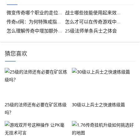
微
变传奇哪个职业的走位难度最高
战
士哪些技能使用起来效果好？
传
奇sf网：为何特殊戒指属性都这么低-
怎
么才可以在传奇游戏中增加幸运值？
怎
么理解传奇中增加额外伤害
25级法师单条兵士之体会
猜您喜欢
25级的法师还有必要在矿区练级
30级以上兵士之快速练级篇
吗？