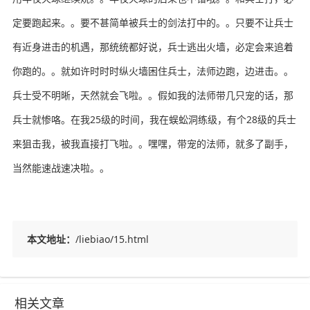
定要跑起来。。要不甚简单被兵士的剑法打中的。。只要不让兵士
有近身进击的机遇，那统统都好说，兵士逃出火墙，必定会来追着
你跑的。。就如许时时时纵火墙困住兵士，法师边跑，边进击。。
兵士受不明晰，天然就会飞啦。。假如我的法师带几只宠的话，那
兵士就惨咯。在我25级的时间，我在蜈蚣洞练级，有个28级的兵士
来狙击我，被我直接打飞啦。。嘿嘿，带宠的法师，就多了副手，
当然能速战速决啦。。
本文地址：
/liebiao/15.html
相关文章