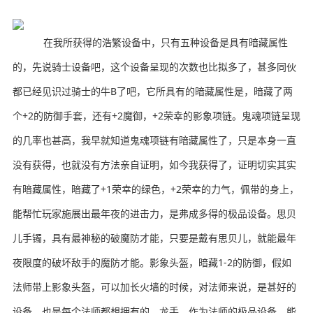
在我所获得的浩繁设备中，只有五种设备是具有暗藏属性
的，先说骑士设备吧，这个设备呈现的次数也比拟多了，甚多同伙
都已经见识过骑士的牛B了吧，它所具有的暗藏属性是，暗藏了两
个+2的防御手套，还有+2魔御，+2荣幸的影象项链。鬼魂项链呈现
的几率也甚高，我早就知道鬼魂项链有暗藏属性了，只是本身一直
没有获得，也就没有方法亲自证明，如今我获得了，证明切实其实
有暗藏属性，暗藏了+1荣幸的绿色，+2荣幸的力气，佩带的身上，
能帮忙玩家施展出最年夜的进击力，是弗成多得的极品设备。思贝
儿手镯，具有最神秘的破魔防才能，只要是戴有思贝儿，就能最年
夜限度的破坏敌手的魔防才能。影象头盔，暗藏1-2的防御，假如
法师带上影象头盔，可以加长火墙的时候，对法师来说，是甚好的
设备，也是每个法师都想拥有的。龙手，作为法师的极品设备，能