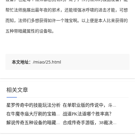
帮忙法师施展出最年夜的邪术，还能增强冰呼啸的进击才能，可想
而知，法师们多想获得如许一个瑰宝啊。以上便是本人比来获得的
五种带暗藏属性的设备啦。
本文地址：
/miao/25.html
相关文章
在
单职业版的传说中，斗牛魔王要多少钱
星罗传奇中的技能玩法分析
在
牛魔寺庙大厅刷的宝箱会爆好装备吗？
战道PK法道哪个胜率高？
解
说传奇五种设备的暗藏属性
合
成传奇手游版，38裁决，运2记忆，最新沙城主——核桃思密达