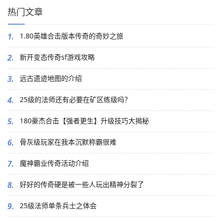
热门文章
1.
1.80英雄合击版本传奇的奇妙之旅
2.
新开变态传奇sf游戏攻略
3.
远古遗迹地图的介绍
4.
25级的法师还有必要在矿区练级吗？
5.
180豪杰合击【强者更生】升级技巧大揭秘
6.
骨灰级玩家在我本沉默称霸很难
7.
魔神霸业传奇活动介绍
8.
好好的传奇硬是被一些人玩出精神分裂了
9.
25级法师单条兵士之体会